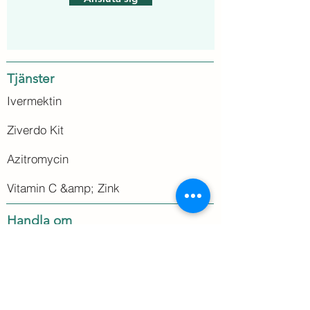
Tjänster
Ivermektin
Ziverdo Kit
Azitromycin
Vitamin C &amp; Zink
Handla om
Integritetspolicy
Frakt och returer
Avbokningsregler