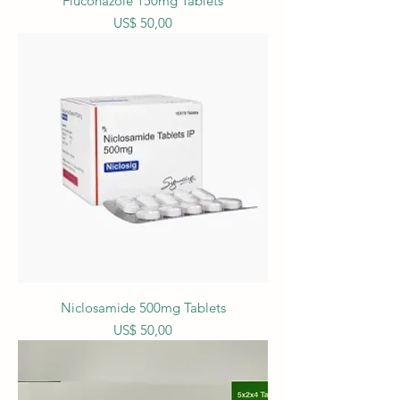
Fluconazole 150mg Tablets
Prijs
US$ 50,00
Niclosamide 500mg Tablets
Prijs
US$ 50,00