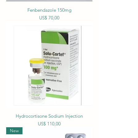
Fenbendazole 150mg
Prijs
US$ 70,00
Hydrocortisone Sodium Injection
Prijs
US$ 110,00
New